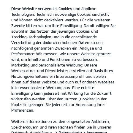
Diese Website verwendet Cookies und ähnliche
Kia
open
Technologien. Technisch notwendige Cookies sind aktiv
menu
und können nicht deaktiviert werden. Für alle weiteren
KONTAKT
Zwecke bitten wir um Ihre Einwilligung. Damit willigen Sie
sowohl in das Setzen der jeweiligen Cookies und
Tracking-Technologien und in die anschließende
Verarbeitung der dadurch erhobenen Daten zu den
nachfolgend genannten Zwecken ein: Analyse und
Performance: Wir messen, wie unsere Website genutzt
Der Kia Sportage.
wird, um Inhalte und Funktionen zu verbessern.
Platz für alles, was Familie ausmacht.
Marketing und personalisierte Werbung: Unsere
Werbepartner und Dienstleister erstellen auf Basis Ihres
MEHR ERFAHREN
Nutzungsverhaltens ein Interessenprofil und spielen
Ihnen auf dieser Website und auch auf anderen Websites
interessenbasierte Werbung aus. Eine erteilte
Einwilligung kann jederzeit mit Wirkung für die Zukunft
widerrufen werden. Über den Button „Cookies“ in der
Kopfzeile gelangen Sie jederzeit zur Anpassung Ihrer
Präferenzen.
Weitere Informationen zu den eingesetzten Anbietern,
Speicherdauern und Ihren Rechten finden Sie in unserer
Datenschutzerklärung.
> Datenschutz
> Impressum