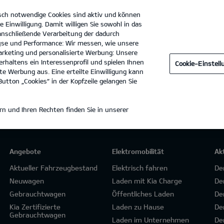
sch notwendige Cookies sind aktiv und können
e Einwilligung. Damit willigen Sie sowohl in das
 anschließende Verarbeitung der dadurch
se und Performance: Wir messen, wie unsere
Automobile R.Günther GmbH
Tel. :
036075 - 3930
rketing und personalisierte Werbung: Unsere
rhaltens ein Interessenprofil und spielen Ihnen
Cookie-Einstel
e Werbung aus. Eine erteilte Einwilligung kann
utton „Cookies“ in der Kopfzeile gelangen Sie
n und Ihren Rechten finden Sie in unserer
Angebote
Elektromobilität
Ak
Aktueller Fahrzeugbestand
Elektrisch fahren
De
Neuwagen
Laden mit Kia Charge
De
Gebrauchtwagen
Öffentliches Laden
De
Kia Zertifizierte
Laden zu Hause
De
Gebrauchtwagen
Laden im Unternehmen
De