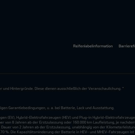
Reifenlabelinformation
Barrieref
lder und Hintergründe. Diese dienen ausschließlich der Veranschaulichung. *
en Garantiebedingungen, u. a. bei Batterie, Lack und Ausstattung.
ugen (EV), Hybrid-Elektrofahrzeugen (HEV) und Plug-in Hybrid-Elektrofahrzeuge
uer von 8 Jahren ab der Erstzulassung oder 160.000 km Laufleistung, je nachdem, 
 Dauer von 2 Jahren ab der Erstzulassung, unabhängig von der Kilometerleistung
n 70 %. Die Kapazitätsminderung der Batterie in HEV- und MHEV-Fahrzeugen ist 