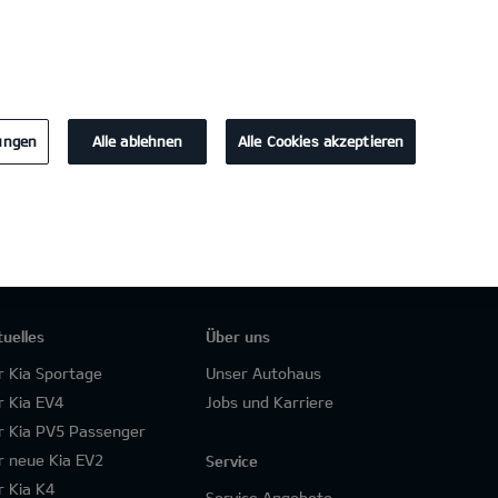
KONTAKT
lungen
Alle ablehnen
Alle Cookies akzeptieren
tuelles
Über uns
r Kia Sportage
Unser Autohaus
r Kia EV4
Jobs und Karriere
r Kia PV5 Passenger
r neue Kia EV2
Service
r Kia K4
Service Angebote