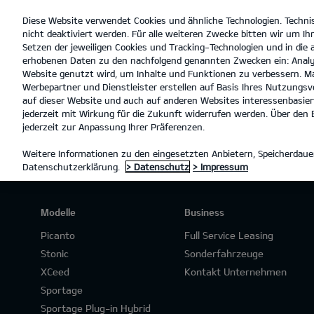
Diese Website verwendet Cookies und ähnliche Technologien. Techni
open
nicht deaktiviert werden. Für alle weiteren Zwecke bitten wir um Ihr
menu
Setzen der jeweiligen Cookies und Tracking-Technologien und in die
erhobenen Daten zu den nachfolgend genannten Zwecken ein: Analy
Website genutzt wird, um Inhalte und Funktionen zu verbessern. Ma
Werbepartner und Dienstleister erstellen auf Basis Ihres Nutzungsve
ANGEBOTSANFRAGE
auf dieser Website und auch auf anderen Websites interessenbasiert
jederzeit mit Wirkung für die Zukunft widerrufen werden. Über den B
jederzeit zur Anpassung Ihrer Präferenzen.
Weitere Informationen zu den eingesetzten Anbietern, Speicherdauer
Datenschutzerklärung.
> Datenschutz
> Impressum
Modelle
Business
Picanto
Full Service Leasing
Stonic
Sonderfahrzeuge
XCeed
Kontakt Unternehmen
Sportage
Sportage Plug-in Hybrid