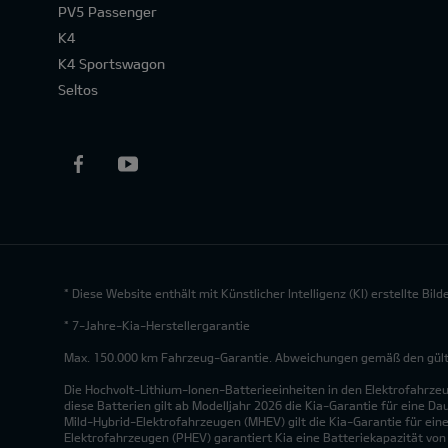
PV5 Passenger
K4
K4 Sportswagon
Seltos
* Diese Website enthält mit Künstlicher Intelligenz (KI) erstellte Bi
* 7-Jahre-Kia-Herstellergarantie
Max. 150.000 km Fahrzeug-Garantie. Abweichungen gemäß den gültig
Die Hochvolt-Lithium-Ionen-Batterieeinheiten in den Elektrofahrze
diese Batterien gilt ab Modelljahr 2026 die Kia-Garantie für eine Da
Mild-Hybrid-Elektrofahrzeugen (MHEV) gilt die Kia-Garantie für eine
Elektrofahrzeugen (PHEV) garantiert Kia eine Batteriekapazität vo