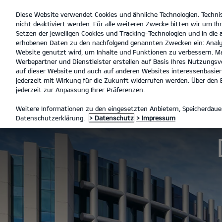
Diese Website verwendet Cookies und ähnliche Technologien. Techni
open
nicht deaktiviert werden. Für alle weiteren Zwecke bitten wir um Ihr
menu
Setzen der jeweiligen Cookies und Tracking-Technologien und in die
erhobenen Daten zu den nachfolgend genannten Zwecken ein: Analy
Website genutzt wird, um Inhalte und Funktionen zu verbessern. Ma
Werbepartner und Dienstleister erstellen auf Basis Ihres Nutzungsve
Der neue Kia Stonic
Entdecken
Technische D
auf dieser Website und auch auf anderen Websites interessenbasiert
jederzeit mit Wirkung für die Zukunft widerrufen werden. Über den B
jederzeit zur Anpassung Ihrer Präferenzen.
MODELLE
STONIC
DER NEU
Weitere Informationen zu den eingesetzten Anbietern, Speicherdauer
Datenschutzerklärung.
> Datenschutz
> Impressum