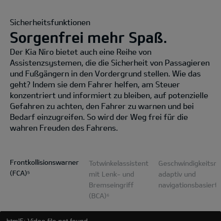
Sicherheitsfunktionen
Sorgenfrei mehr Spaß.
Der Kia Niro bietet auch eine Reihe von
Assistenzsystemen, die die Sicherheit von Passagieren
und Fußgängern in den Vordergrund stellen. Wie das
geht? Indem sie dem Fahrer helfen, am Steuer
konzentriert und informiert zu bleiben, auf potenzielle
Gefahren zu achten, den Fahrer zu warnen und bei
Bedarf einzugreifen. So wird der Weg frei für die
wahren Freuden des Fahrens.
Frontkollisionswarner
Totwinkelassistent
Geschwindigkeitsre
(FCA)⁵
mit Lenk- und
adaptiv und
Bremseingriff
navigationsbasiert
(BCA)⁶
html5: Video file not found