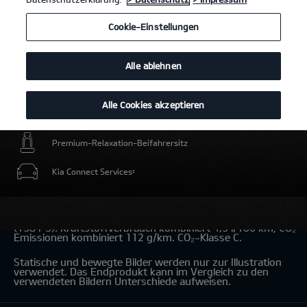
Cookie-Einstellungen
Alle ablehnen
Alle Cookies akzeptieren
Intelligente elektrische Energiereserve für Umweltzonen
Premium-Relaxation-Beifahrersitz
Kia Connect Services
2
Kia Niro Hybrid 1.6 GDI Hybrid
(Benzin/Automatik); 101,5 kW
(138 PS): Kraftstoffverbrauch kombiniert 4,9 l/100 km; CO₂-
Emissionen kombiniert 112 g/km. CO₂-Klasse C.
Statische und bewegte Bilder werden nur zur Illustration
verwendet. Das Endprodukt kann im Vergleich zu den
verwendeten Bildern Unterschiede aufweisen.