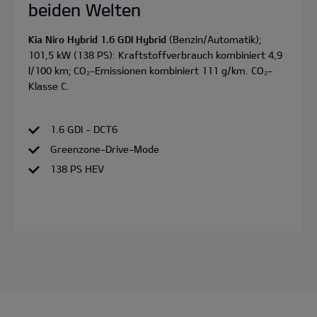
beiden Welten
Kia Niro Hybrid 1.6 GDI Hybrid
(Benzin/Automatik);
101,5 kW (138 PS): Kraftstoffverbrauch kombiniert 4,9
l/100 km; CO₂-Emissionen kombiniert 111 g/km. CO₂-
Klasse C.
1.6 GDI - DCT6
Greenzone-Drive-Mode
138 PS HEV