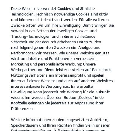
Diese Website verwendet Cookies und ähnliche
open
Technologien. Technisch notwendige Cookies sind aktiv
menu
und können nicht deaktiviert werden. Für alle weiteren
KONTAKT
Zwecke bitten wir um Ihre Einwilligung. Damit willigen Sie
sowohl in das Setzen der jeweiligen Cookies und
Tracking-Technologien und in die anschließende
Entdecken
Verarbeitung der dadurch erhobenen Daten zu den
nachfolgend genannten Zwecken ein: Analyse und
...
...
ENTDECKEN
Performance: Wir messen, wie unsere Website genutzt
wird, um Inhalte und Funktionen zu verbessern.
Marketing und personalisierte Werbung: Unsere
Der Kia Niro.
Werbepartner und Dienstleister erstellen auf Basis Ihres
Nutzungsverhaltens ein Interessenprofil und spielen
Denk einfach mal größer.
Ihnen auf dieser Website und auch auf anderen Websites
interessenbasierte Werbung aus. Eine erteilte
Einwilligung kann jederzeit mit Wirkung für die Zukunft
widerrufen werden. Über den Button „Cookies“ in der
Kopfzeile gelangen Sie jederzeit zur Anpassung Ihrer
Präferenzen.
Weitere Informationen zu den eingesetzten Anbietern,
Speicherdauern und Ihren Rechten finden Sie in unserer
Datenschutzerklärung.
> Datenschutz
> Impressum