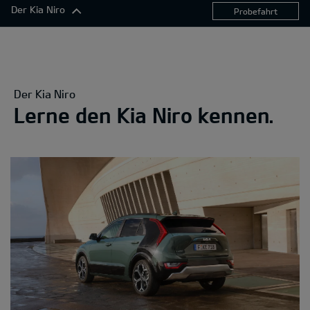
Der Kia Niro
Probefahrt
Der Kia Niro
Exterieur
Komfort
Der Kia Niro
Konnektivität
Lerne den Kia Niro kennen.
Antrieb
Sicherheitsfunktionen
360°-Darstellung
Ausstattungslinien