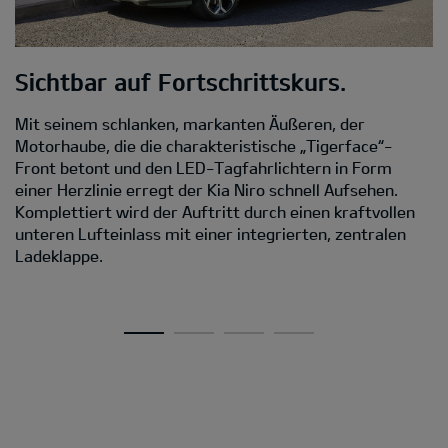
Sichtbar auf Fortschrittskurs.
M
Mit seinem schlanken, markanten Äußeren, der
D
Motorhaube, die die charakteristische „Tigerface“-
Front betont und den LED-Tagfahrlichtern in Form
Da
einer Herzlinie erregt der Kia Niro schnell Aufsehen.
s
Komplettiert wird der Auftritt durch einen kraftvollen
C
unteren Lufteinlass mit einer integrierten, zentralen
D
Ladeklappe.
Ei
A
v