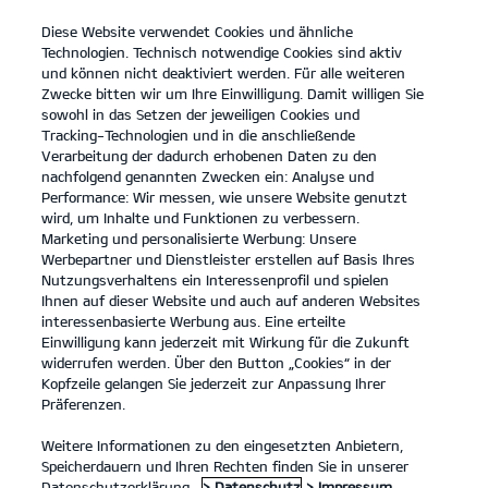
Diese Website verwendet Cookies und ähnliche
open
Technologien. Technisch notwendige Cookies sind aktiv
menu
und können nicht deaktiviert werden. Für alle weiteren
KONTAKT
Zwecke bitten wir um Ihre Einwilligung. Damit willigen Sie
sowohl in das Setzen der jeweiligen Cookies und
Tracking-Technologien und in die anschließende
PROBEFAHRT
Verarbeitung der dadurch erhobenen Daten zu den
nachfolgend genannten Zwecken ein: Analyse und
Performance: Wir messen, wie unsere Website genutzt
wird, um Inhalte und Funktionen zu verbessern.
Marketing und personalisierte Werbung: Unsere
Werbepartner und Dienstleister erstellen auf Basis Ihres
Nutzungsverhaltens ein Interessenprofil und spielen
Ihnen auf dieser Website und auch auf anderen Websites
Modelle
interessenbasierte Werbung aus. Eine erteilte
Einwilligung kann jederzeit mit Wirkung für die Zukunft
widerrufen werden. Über den Button „Cookies“ in der
Business
Kopfzeile gelangen Sie jederzeit zur Anpassung Ihrer
Präferenzen.
Angebote
Weitere Informationen zu den eingesetzten Anbietern,
Speicherdauern und Ihren Rechten finden Sie in unserer
Datenschutzerklärung.
> Datenschutz
> Impressum